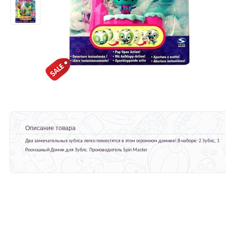
Описание товара
Два замечательных зублса легко поместятся в этом огромном домике! В наборе: 2 Зублс, 1
Роскошный Домик для Зублс. Производитель Spin Master