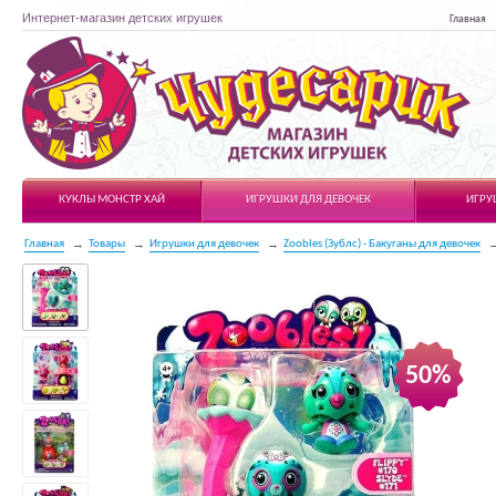
Интернет-магазин детских игрушек
Главная
Чудесарик
КУКЛЫ МОНСТР ХАЙ
ИГРУШКИ ДЛЯ ДЕВОЧЕК
ИГРУ
Главная
Товары
Игрушки для девочек
Zoobles (Зублс) - Бакуганы для девочек
50%