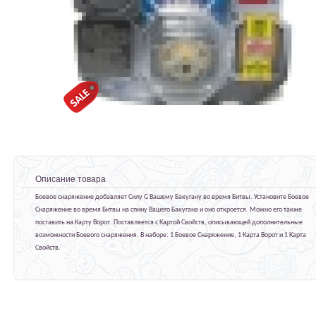
Описание товара
Боевое снаряжение добавляет Силу G Вашему Бакугану во время Битвы. Установите Боевое
Снаряжение во время Битвы на спину Вашего Бакугана и оно откроется. Можно его также
поставить на Карту Ворот. Поставляется с Картой Свойств, описывающей дополнительные
возможности Боевого снаряжения. В наборе: 1 Боевое Снаряжение, 1 Карта Ворот и 1 Карта
Свойств.