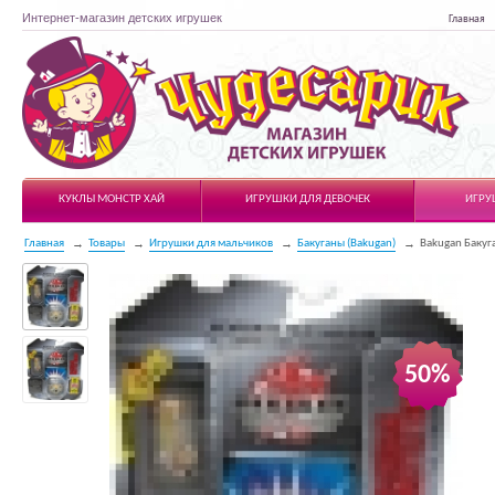
Интернет-магазин детских игрушек
Главная
Чудесарик
КУКЛЫ МОНСТР ХАЙ
ИГРУШКИ ДЛЯ ДЕВОЧЕК
ИГРУ
Главная
Товары
Игрушки для мальчиков
Бакуганы (Bakugan)
Bakugan Бакуг
50%