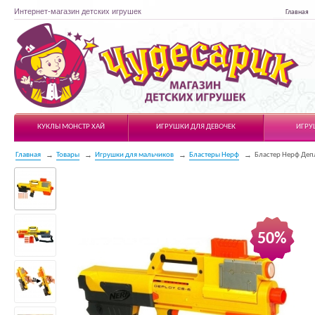
Интернет-магазин детских игрушек
Главная
Чудесарик
КУКЛЫ МОНСТР ХАЙ
ИГРУШКИ ДЛЯ ДЕВОЧЕК
ИГРУ
Главная
Товары
Игрушки для мальчиков
Бластеры Нерф
Бластер Нерф Деп
50%