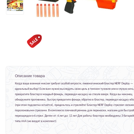
Описание товара
Когда ваша военная миссия требует особой хитрости, пневматический бластер NERF Deploy —
идеальный выбор! Если вам нужно выследить свою цель в темном туннеле или в глухую ночь
превратите бластер в мощный фонарь, переведя насадку на стволе вверх. Когда вы наконец
обнаружите противника, быстро превратите фонарь обратно в бластер, переведя насадку вб
(при этом подсветка остается), прицельтесь и стреляйте! Бластер NERF Deploy стреляет легки
поролоновыми стрелами. В комплекте плечевой ремень для переноски, магазин для быстрой
перезарядки и 6 стрел. Детям от: 6 лет до: 12 лет Для работы бластера необходимы 3 батаре
типа AAA (не входят в комплект).