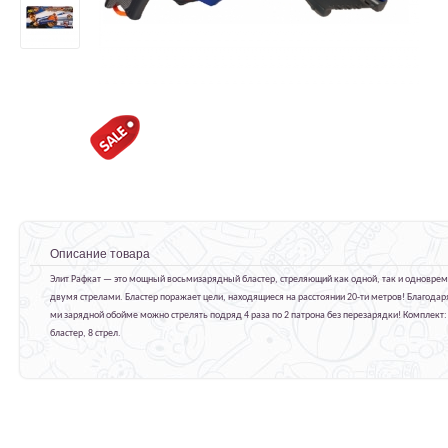
Описание товара
Элит Рафкат — это мощный восьмизарядный бластер, стреляющий как одной, так и одновре
двумя стрелами. Бластер поражает цели, находящиеся на расстоянии 20-ти метров! Благодаря
ми зарядной обойме можно стрелять подряд 4 раза по 2 патрона без перезарядки! Комплект:
бластер, 8 стрел.