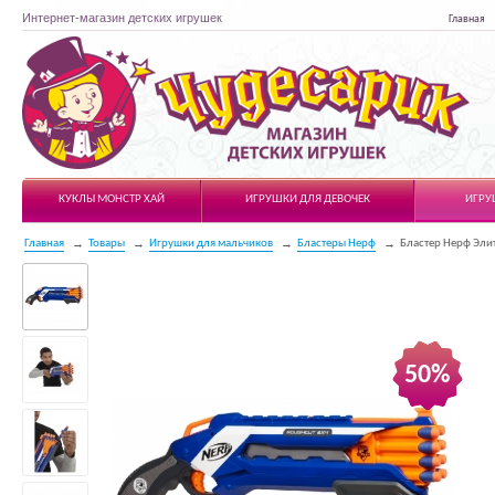
Интернет-магазин детских игрушек
Главная
Чудесарик
КУКЛЫ МОНСТР ХАЙ
ИГРУШКИ ДЛЯ ДЕВОЧЕК
ИГРУ
Главная
Товары
Игрушки для мальчиков
Бластеры Нерф
Бластер Нерф Эли
50%