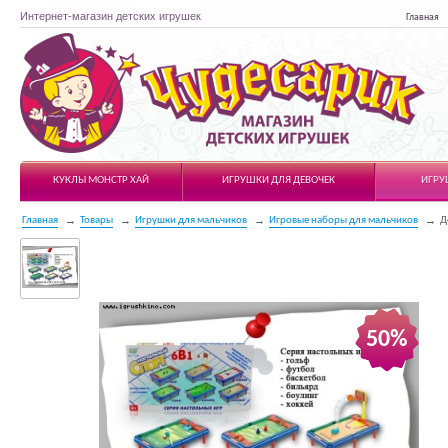
Интернет-магазин детских игрушек
Главная
Чудесарик
КУКЛЫ МОНСТР ХАЙ
ИГРУШКИ ДЛЯ ДЕВОЧЕК
ИГРУ
Главная
Товары
Игрушки для мальчиков
Игровые наборы для мальчиков
Д
50%