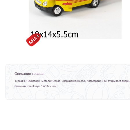
Описание товара
Машина "Технопарк" металлическая, инерционная Газель Автосервис 1:43, открывает двери,
багажник, свет+звук, 19х14х5,5см