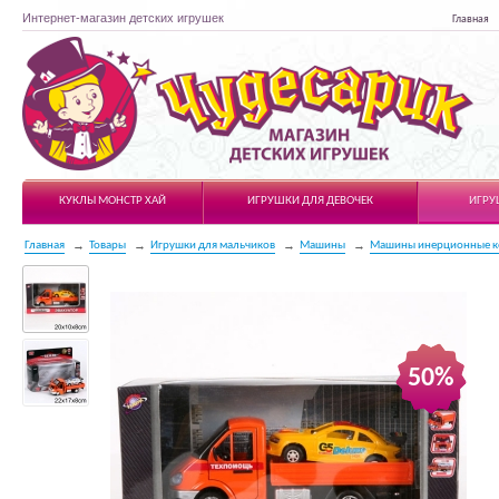
Интернет-магазин детских игрушек
Главная
Чудесарик
КУКЛЫ МОНСТР ХАЙ
ИГРУШКИ ДЛЯ ДЕВОЧЕК
ИГРУ
Главная
Товары
Игрушки для мальчиков
Машины
Машины инерционные к
50%