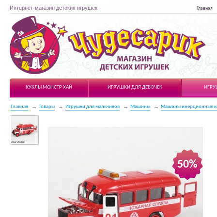
Интернет-магазин детских игрушек
Главная
Чудесарик
КУКЛЫ МОНСТР ХАЙ
ИГРУШКИ ДЛЯ ДЕВОЧЕК
ИГРУ
Главная
Товары
Игрушки для мальчиков
Машины
Машины инерционные к
50%