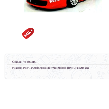
Описание товара
Машина Ferrari 458 Challenge на радиоуправлении со светом, масштаб 1:18