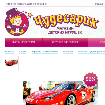
Интернет-магазин детских игрушек
Главная
Чудесарик
КУКЛЫ МОНСТР ХАЙ
ИГРУШКИ ДЛЯ ДЕВОЧЕК
ИГРУ
Главная
Товары
Игрушки для мальчиков
Машины
Машины радиоуправля
50%