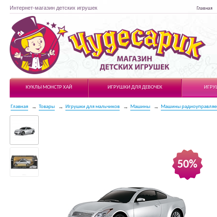
Интернет-магазин детских игрушек
Главная
Чудесарик
КУКЛЫ МОНСТР ХАЙ
ИГРУШКИ ДЛЯ ДЕВОЧЕК
ИГРУ
Главная
Товары
Игрушки для мальчиков
Машины
Машины радиоуправля
50%