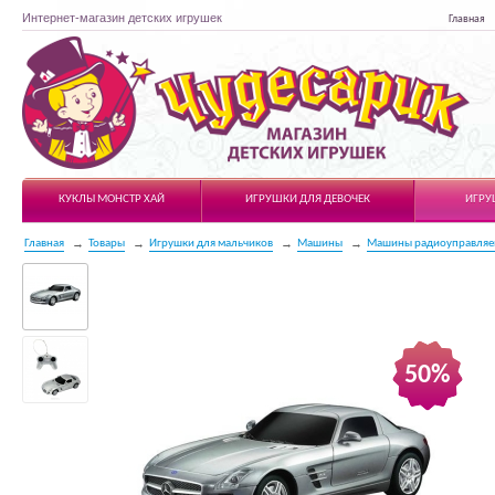
Интернет-магазин детских игрушек
Главная
Чудесарик
КУКЛЫ МОНСТР ХАЙ
ИГРУШКИ ДЛЯ ДЕВОЧЕК
ИГРУ
Главная
Товары
Игрушки для мальчиков
Машины
Машины радиоуправля
50%