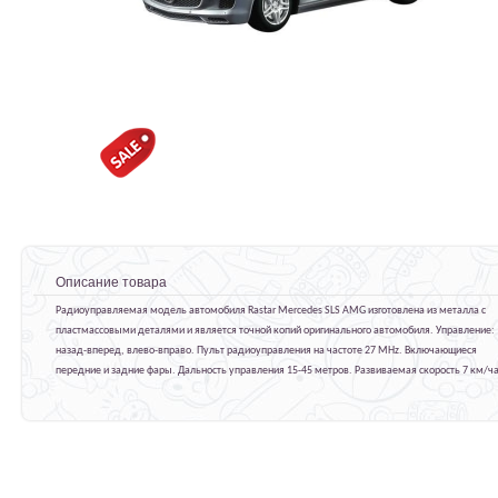
Описание товара
Радиоуправляемая модель автомобиля Rastar Mercedes SLS AMG изготовлена из металла с
пластмассовыми деталями и является точной копий оригинального автомобиля. Управление:
назад-вперед, влево-вправо. Пульт радиоуправления на частоте 27 MHz. Включающиеся
передние и задние фары. Дальность управления 15-45 метров. Развиваемая скорость 7 км/ча