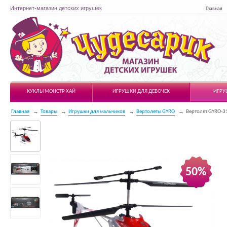
Интернет-магазин детских игрушек
Главная
Чудесарик
КУКЛЫ МОНСТР ХАЙ
ИГРУШКИ ДЛЯ ДЕВОЧЕК
ИГРУ
Главная
Товары
Игрушки для мальчиков
Вертолеты GYRO
Вертолет GYRO-31
50%