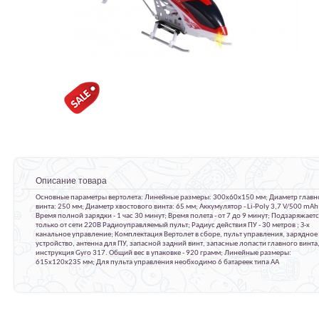
Описание товара
Основные параметры вертолета: Линейные размеры: 300x60x150 мм; Диаметр главн
винта: 250 мм; Диаметр хвостового винта: 65 мм; Аккумулятор - Li-Poly 3,7 V/500 mAh
Время полной зарядки - 1 час 30 минут; Время полета - от 7 до 9 минут; Подзаряжает
только от сети 220В Радиоуправляемый пульт; Радиус действия ПУ - 30 метров ; З-х
канальное управление; Комплектация Вертолет в сборе, пульт управления, зарядное
устройство, антенна для ПУ, запасной задний винт, запасные лопасти главного винта
инструкция Gyro 317. Общий вес в упаковке - 920 грамм; Линейные размеры:
615x120x235 мм; Для пульта управления необходимо 6 батареек типа АА