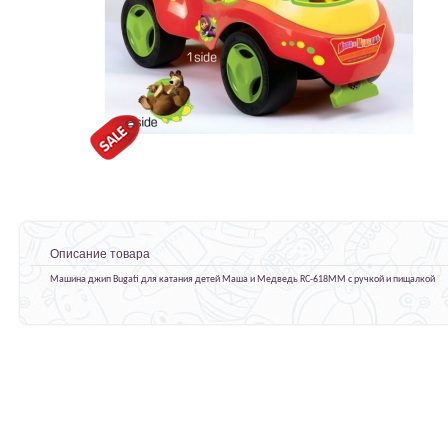
Описание товара
Машина джип Bugati для катания детей Маша и Медведь RC-618MM с ручкой и пищалкой