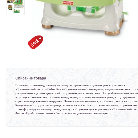
Описание товара
Пока вы готовите еду своему малышу, его развлечет стульчик для кормления
«Тропический лес» от Fisher Price.Стульчик имеет съемную игровую панель, на кото
расположен кусочек джунглей с подвижными элементами. Попугай на пальме, на л
– гроздья бананов, по тропическому дереву ползают веселые жучки, а под деревом
отдыхают еще какие-то зверушки. Панель легко снимается, чтобы поставить на столик
Когда малыш подрастет и придет время сажать его за стол вместе с вами, стульчик ле
трансформируется в подставку для стула. Стульчик для кормления «Тропический лес
Фишер Прайс имеет ремень безопасности, для вашего непоседы.