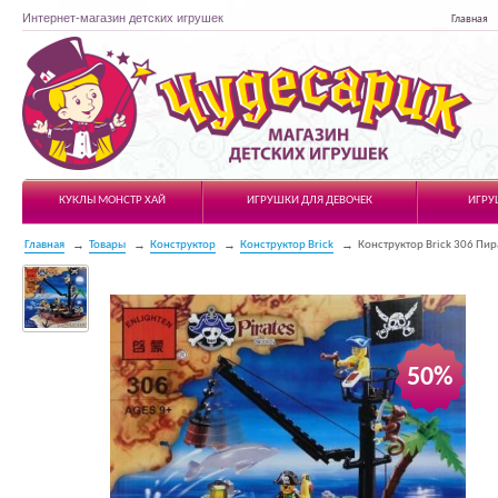
Интернет-магазин детских игрушек
Главная
Чудесарик
КУКЛЫ МОНСТР ХАЙ
ИГРУШКИ ДЛЯ ДЕВОЧЕК
ИГРУ
Главная
Товары
Конструктор
Конструктор Brick
Конструктор Brick 306 Пи
50%