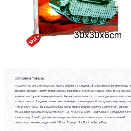
Описание товара
Из элементов этого конструктора можно собрать танк и джип. В набор входят фигурки солдата
офицера, оружие и инструменты. Верхний люк башни, передний и задний люки танка, крышк
ящиков с инструментами открываются. Башня поворачивается, пушка поднимается вверх/вни
может стрелять. В заднем отсеке танка помещается мини-джип. Колеса джипа и гусеницы тан
мягкой пластмассы. Из деталей набора также можно собрать трейлер с самолетом, биплан,
самоходную артилеристскую установку , или пушку с джипом. ВНИМАНИЕ: Не подходит для 
в возрасте до 6 лет! Содержит мелкие детали Детали выполнены из высококачественной
пластмассы. Количество деталей: 282 шт. Размер: 29 x 29 x 6 см Вес: 680 гр.