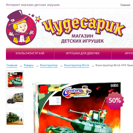
Интернет-магазин детских игрушек
Главная
Чудесарик
КУКЛЫ МОНСТР ХАЙ
ИГРУШКИ ДЛЯ ДЕВОЧЕК
ИГРУ
Главная
Товары
Конструктор
Конструктор Brick
Конструктор Brick 494 Тан
50%