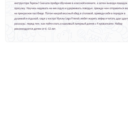
инструктора Терезы! Сначала пройди обучение в классной комнате, а затем выводи лошадок
прогулку. Научись надевать на них седло и удерживать поводья, прежде чем отправиться в
на прекрасное пастбище. Потом накрой вкусный обед в столовой, приведи себя в порядок в
душевой и отдыхай, сидя у костра! Куклы Lego Friends любят жарить зефир и читать друг друг
рассказы, перед тем, как пойти спать в красивый лагерный домик с 4 кроватками. Набор
рекомендуется детям от 6 -12 лет.