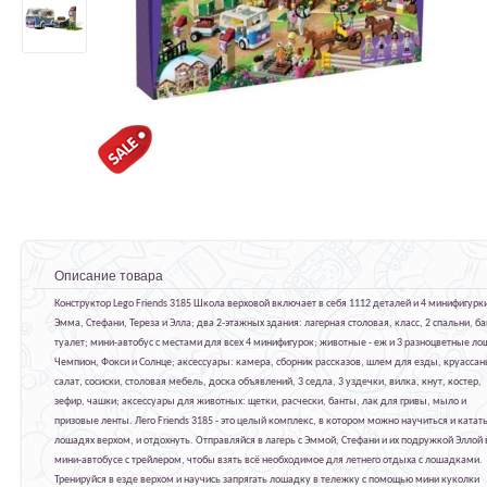
Описание товара
Конструктор Lego Friends 3185 Школа верховой включает в себя 1112 деталей и 4 минифигурк
Эмма, Стефани, Тереза и Элла; два 2-этажных здания: лагерная столовая, класс, 2 спальни, ба
туалет; мини-автобус с местами для всех 4 минифигурок; животные - еж и 3 разноцветные ло
Чемпион, Фокси и Солнце; аксессуары: камера, сборник рассказов, шлем для езды, круассан
салат, сосиски, столовая мебель, доска объявлений, 3 седла, 3 уздечки, вилка, кнут, костер,
зефир, чашки; аксессуары для животных: щетки, расчески, банты, лак для гривы, мыло и
призовые ленты. Лего Friends 3185 - это целый комплекс, в котором можно научиться и катать
лошадях верхом, и отдохнуть. Отправляйся в лагерь с Эммой, Стефани и их подружкой Эллой 
мини-автобусе с трейлером, чтобы взять всё необходимое для летнего отдыха с лошадками.
Тренируйся в езде верхом и научись запрягать лошадку в тележку с помощью мини куколки