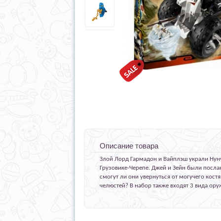
Описание товара
Злой Лорд Гармадон и Вайплэш украли Нун
Грузовике-Черепе. Джей и Зейн были послан
смогут ли они увернуться от могучего кост
челюстей? В набор также входят 3 вида ору