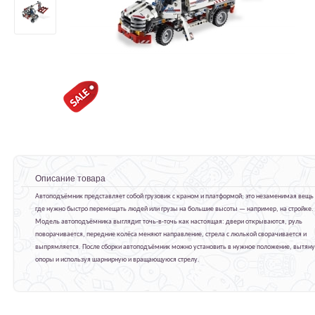
Описание товара
Автоподъёмник представляет собой грузовик с краном и платформой; это незаменимая вещь
где нужно быстро перемещать людей или грузы на большие высоты — например, на стройке.
Модель автоподъёмника выглядит точь-в-точь как настоящая: двери открываются, руль
поворачивается, передние колёса меняют направление, стрела с люлькой сворачивается и
выпрямляется. После сборки автоподъёмник можно установить в нужное положение, вытян
опоры и используя шарнирную и вращающуюся стрелу.