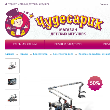
Интернет-магазин детских игрушек
Главная
Чудесарик
КУКЛЫ МОНСТР ХАЙ
ИГРУШКИ ДЛЯ ДЕВОЧЕК
ИГРУ
Главная
Товары
Конструктор
Конструктор Lego
Конструкторы Лего Техник (
50%