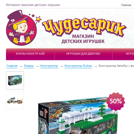
Интернет-магазин детских игрушек
Главная
Чудесарик
КУКЛЫ МОНСТР ХАЙ
ИГРУШКИ ДЛЯ ДЕВОЧЕК
ИГРУ
Главная
Товары
Конструктор
Конструктор Sluban
Конструктор Автобус с ф
50%