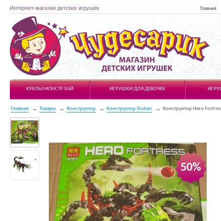
Интернет-магазин детских игрушек
Главная
Чудесарик
КУКЛЫ МОНСТР ХАЙ
ИГРУШКИ ДЛЯ ДЕВОЧЕК
ИГРУ
Главная
Товары
Конструктор
Конструктор Sluban
Конструктор Hero Fortres
50%