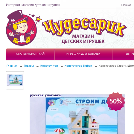
Интернет-магазин детских игрушек
Главная
Чудесарик
КУКЛЫ МОНСТР ХАЙ
ИГРУШКИ ДЛЯ ДЕВОЧЕК
ИГРУ
Главная
Товары
Конструктор
Конструктор Sluban
Конструктор Строим Дом
50%