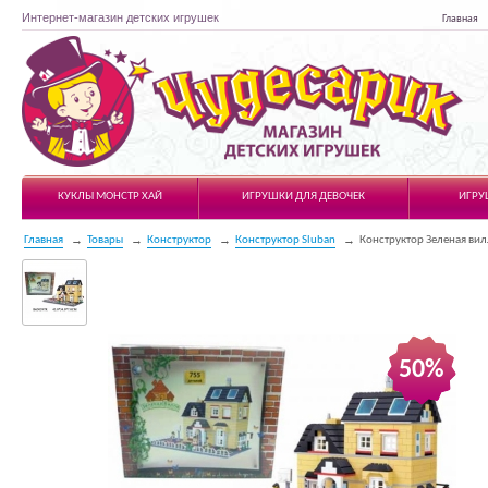
Интернет-магазин детских игрушек
Главная
Чудесарик
КУКЛЫ МОНСТР ХАЙ
ИГРУШКИ ДЛЯ ДЕВОЧЕК
ИГРУ
Главная
Товары
Конструктор
Конструктор Sluban
Конструктор Зеленая вил
50%