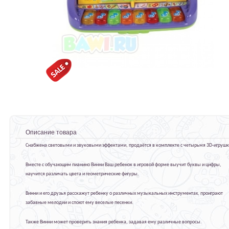
Описание товара
Снабжена световыми и звуковыми эффектами, продаётся в комплекте с четырьмя 3D-игруш
Вместе с обучающим пианино Винни Ваш ребенок в игровой форме выучит буквы и цифры,
научится различать цвета и геометрические фигуры.
Винни и его друзья расскажут ребенку о различных музыкальных инструментах, проиграют
забавные мелодии и споют ему веселые песенки.
Также Винни может проверить знания ребенка, задавая ему различные вопросы.