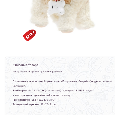
Описание товара
Интерактивный щенок с пультом управления.
В комплекте - интерактивный щенок, пульт ИК-управления, батарейки(входят в комплект),
инструкция.
Тип батареек:
4 х AA 1,5V LR6 (пальчиковые) - для щенка, 3 х LR44 - в пульт.
Из чего сделана игрушка (состав):
пластик, полиэстр.
Размер коробки:
35,5 х 13,5 х 31,5 см.
Размер самой игрушки :
35 x 27 x 21 см.