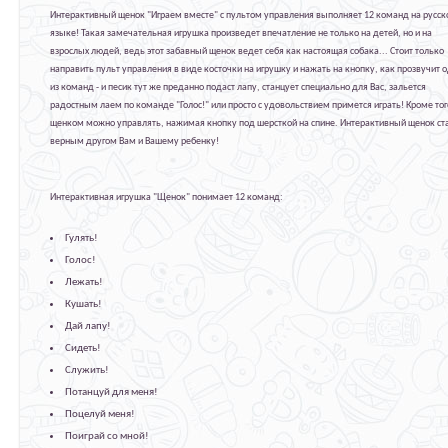
Интерактивный щенок "Играем вместе" с пультом управления выполняет 12 команд на русс
языке! Такая замечательная игрушка произведет впечатление не только на детей, но и на
взрослых людей, ведь этот забавный щенок ведет себя как настоящая собака... Стоит только
направить пульт управления в виде косточки на игрушку и нажать на кнопку, как прозвучит 
из команд - и песик тут же преданно подаст лапу, станцует специально для Вас, зальется
радостным лаем по команде "Голос!" или просто с удовольствием примется играть! Кроме тог
щенком можно управлять, нажимая кнопку под шерсткой на спине. Интерактивный щенок ст
верным другом Вам и Вашему ребенку!
Интерактивная игрушка "Щенок" понимает 12 команд:
Гулять!
Голос!
Лежать!
Кушать!
Дай лапу!
Сидеть!
Служить!
Потанцуй для меня!
Поцелуй меня!
Поиграй со мной!