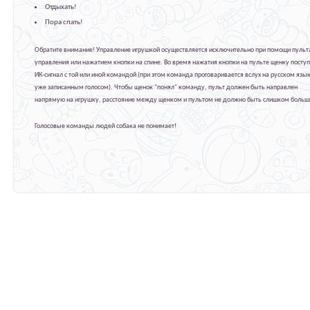
Отдыхать!
Пора спать!
Обратите внимание! Управление игрушкой осуществляется исключительно при помощи пульт
управления или нажатием кнопки на спине. Во время нажатия кнопки на пульте щенку посту
ИК-сигнал с той или иной командой (при этом команда проговаривается вслух на русском язы
уже записанным голосом). Чтобы щенок "понял" команду, пульт должен быть направлен
напрямую на игрушку, расстояние между щенком и пультом не должно быть слишком больш
Голосовые команды людей собака не понимает!