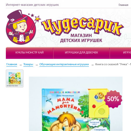
Интернет-магазин детских игрушек
Главная
Чудесарик
КУКЛЫ МОНСТР ХАЙ
ИГРУШКИ ДЛЯ ДЕВОЧЕК
ИГРУ
Главная
Товары
Обучающие интерактивные игрушки
Книга со сказкой "Умка" 
50%