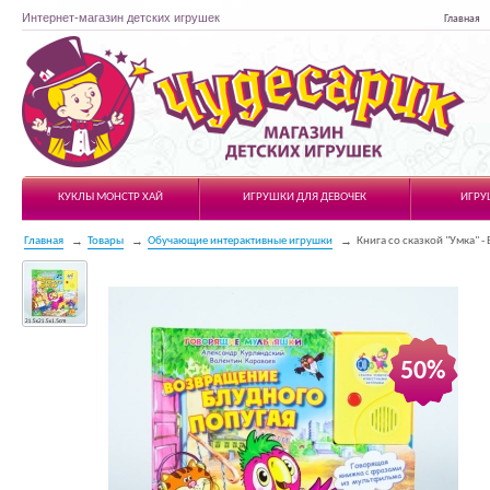
Интернет-магазин детских игрушек
Главная
Чудесарик
КУКЛЫ МОНСТР ХАЙ
ИГРУШКИ ДЛЯ ДЕВОЧЕК
ИГРУ
Главная
Товары
Обучающие интерактивные игрушки
Книга со сказкой "Умка" 
50%