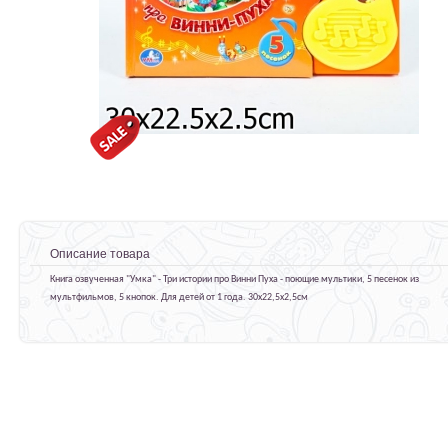
Описание товара
Книга озвученная "Умка" - Три истории про Винни Пуха - поющие мультики, 5 песенок из
мультфильмов, 5 кнопок. Для детей от 1 года. 30х22,5х2,5см