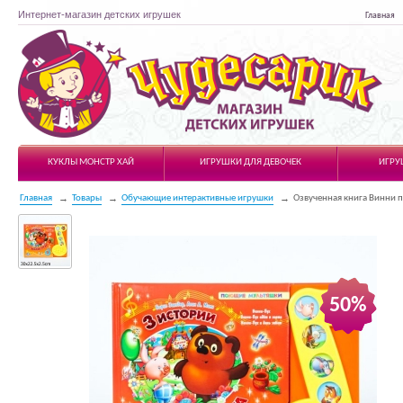
Интернет-магазин детских игрушек
Главная
Чудесарик
КУКЛЫ МОНСТР ХАЙ
ИГРУШКИ ДЛЯ ДЕВОЧЕК
ИГРУ
Главная
Товары
Обучающие интерактивные игрушки
Озвученная книга Винни п
50%