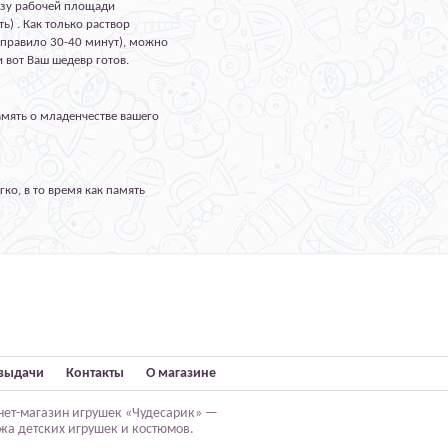
изу рабочей площади
) . Как только раствор
 правило 30-40 минут), можно
 вот Ваш шедевр готов.
амять о младенчестве вашего
ко, в то время как память
выдачи
Контакты
О магазине
нет-магазин игрушек «Чудесарик» —
жа детских игрушек и костюмов.