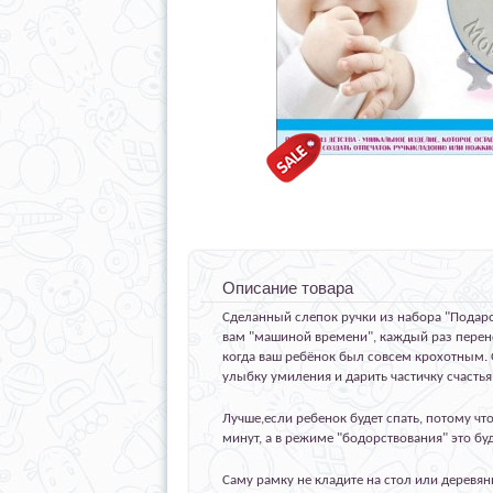
Описание товара
Сделанный слепок ручки из набора "Подарок
вам "машиной времени", каждый раз перено
когда ваш ребёнок был совсем крохотным. О
улыбку умиления и дарить частичку счастья
Лучше,если ребенок будет спать, потому чт
минут, а в режиме "бодорствования" это бу
Саму рамку не кладите на стол или деревян