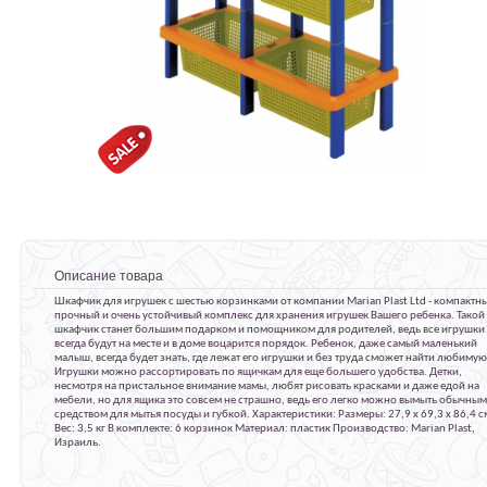
Описание товара
Шкафчик для игрушек с шестью корзинками от компании Marian Plast Ltd - компактн
прочный и очень устойчивый комплекс для хранения игрушек Вашего ребенка. Такой
шкафчик станет большим подарком и помощником для родителей, ведь все игрушки
всегда будут на месте и в доме воцарится порядок. Ребенок, даже самый маленький
малыш, всегда будет знать, где лежат его игрушки и без труда сможет найти любимую
Игрушки можно рассортировать по ящичкам для еще большего удобства. Детки,
несмотря на пристальное внимание мамы, любят рисовать красками и даже едой на
мебели, но для ящика это совсем не страшно, ведь его легко можно вымыть обычным
средством для мытья посуды и губкой. Характеристики: Размеры: 27,9 x 69,3 x 86,4 с
Вес: 3,5 кг В комплекте: 6 корзинок Материал: пластик Производство: Marian Plast,
Израиль.