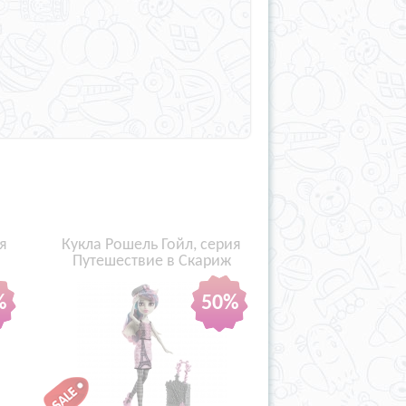
я
Кукла Рошель Гойл, серия
Путешествие в Скариж
%
50%