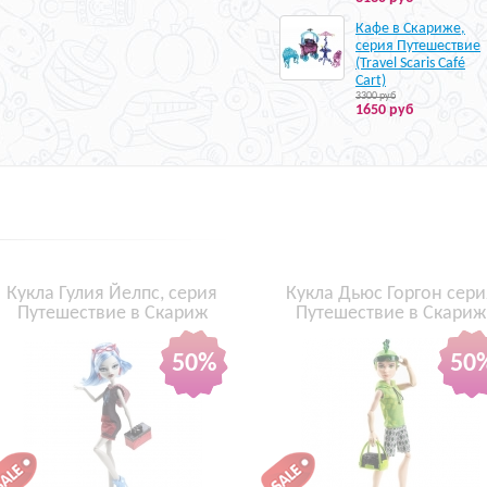
Кафе в Скариже,
серия Путешествие
(Travel Scaris Café
Cart)
3300 руб
1650 руб
Кукла Гулия Йелпс, серия
Кукла Дьюс Горгон сери
Путешествие в Скариж
Путешествие в Скариж
50%
50