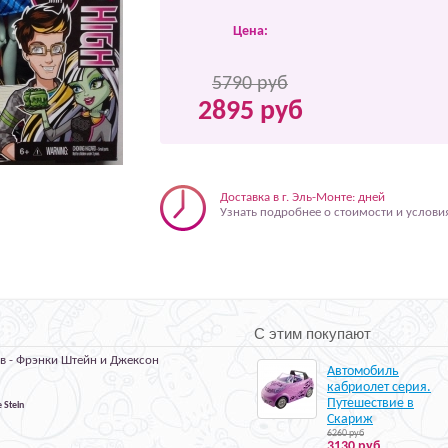
Цена:
5790 руб
2895 руб
Доставка в г. Эль-Монте: дней
Узнать подробнее о стоимости и услови
С этим покупают
в - Фрэнки Штейн и Джексон
Автомобиль
кабриолет серия.
Путешествие в
e Stein
Скариж
6260 руб
3130 руб