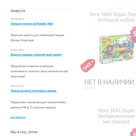
Конструкторы Лего Техник (Lego Technic)
Конструкторы Лего Систем (Lego System)
Новости
Лего 5609 Duplo По
Конструкторы Лего Друзья (Lego Friends)
большой набор
03.08.2014
Конструторы Лего Гонщики (Lego Racers)
Тающие скидки на Monster High
Конструктор Лего Фабрика Героев( Hero
Factory)
Приятная новость для любителей товаров
Школы Монстров!
02.04.2013
Выдача товаров с оплатой наличными!
Предлагаем клиентам в регионах
возможность оплатить заказ наличными при
получении!
НЕТ В НАЛИЧИИ
20.01.2013
Арт. 5609
Пункты выдачи в крупных городах
Предлагаем самовывоз для покупателей в
регионах РФ (в 72 крупных городах).
Лего 5641 Duplo
Авторемонтная
все новости
мастерская
Мы в соц. сетях