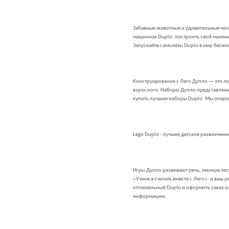
Забавные животные и удивительные чел
машинках Duplo, построить свой малень
Запускайте самолёты Duplo в мир беско
Конструирование с Лего Дупло — это луч
взрослого. Наборы Дупло представлен
купить лучшие наборы Duplo. Мы операт
Lego Duplo - лучшее детское развлечени
Игры Дупло развивают речь, мелкую мот
«Учимся считать вместе с Лего», и ваш 
оптимальный Duplo и оформить заказ на
информацию.