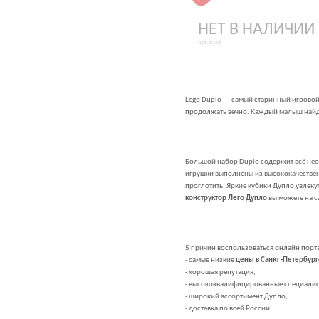
НЕТ В НАЛИЧИИ
Арт. 6158
Lego Duplo — самый старинный игровой
продолжать вечно. Каждый малыш найде
Большой набор Duplo содержит всё нео
игрушки выполнены из высококачественн
проглотить. Яркие кубики Дупло увлеку
конструктор Лего Дупло
вы можете на с
5 причин воспользоваться онлайн порт
- самые низкие
цены в Санкт -Петербург
- хорошая репутация,
- высококвалифицированные специалис
- широкий ассортимент Дупло,
- доставка по всей России.