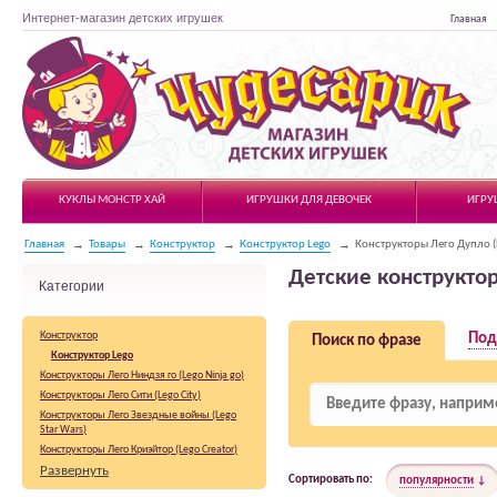
Интернет-магазин детских игрушек
Главная
Чудесарик
КУКЛЫ МОНСТР ХАЙ
ИГРУШКИ ДЛЯ ДЕВОЧЕК
ИГРУ
Главная
Товары
Конструктор
Конструктор Lego
Конструкторы Лего Дупло (
Детские конструкто
Категории
Конструктор
Под
Поиск по фразе
Конструктор Lego
Конструкторы Лего Ниндзя го (Lego Ninja go)
Конструкторы Лего Сити (Lego City)
Конструкторы Лего Звездные войны (Lego
Star Wars)
Конструкторы Лего Криэйтор (Lego Creator)
Конструкторы Лего Тачки 2 (Lego Cars 2)
Развернуть
Сортировать по:
популярности
Конструкторы Лего Настольные игры